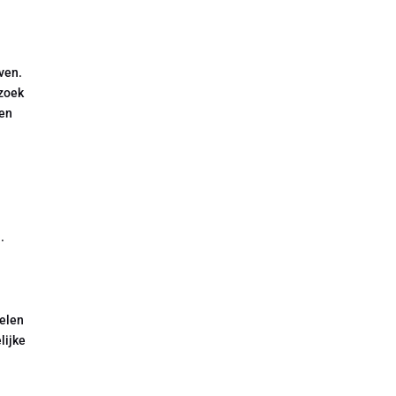
ven.
ezoek
gen
.
ielen
lijke