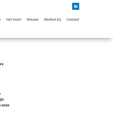
s
Het team
Nieuws
Werken bij
Contact
ers
e
ijn
p onze