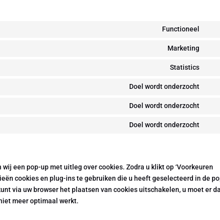
Functioneel
Con
to
Marketing
Con
serv
to
Statistics
wor
Con
serv
to
Doel wordt onderzocht
goo
Con
serv
ads
to
Doel wordt onderzocht
goo
Con
serv
anal
to
Doel wordt onderzocht
goo
Con
serv
font
to
goo
serv
map
dive
 wij een pop-up met uitleg over cookies. Zodra u klikt op ‘Voorkeuren
ën cookies en plug-ins te gebruiken die u heeft geselecteerd in de p
kunt via uw browser het plaatsen van cookies uitschakelen, u moet er d
niet meer optimaal werkt.